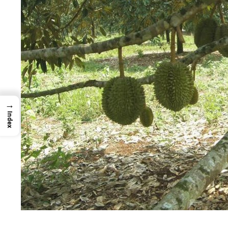
→
Index