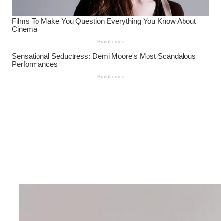
Wanita Pamer Pakaian
Dalam – Flexing,
Seducing atau Culture
Shifting