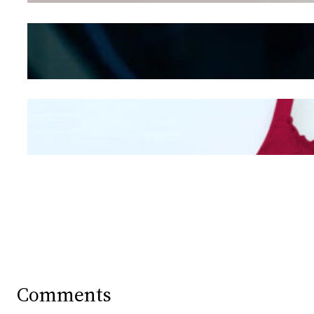
Kepribadian
Berdasarkan Bentuk
Hidung
Mengintip Kepribadian
Wanita Dari Warna Bra
Comments