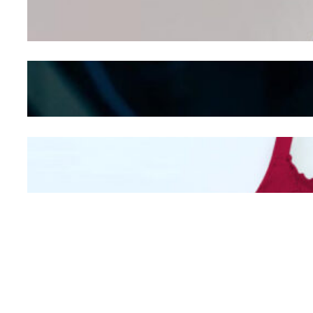
Dalam – Flexing,
Seducing atau Culture
Shifting
Kepribadian
Berdasarkan Bentuk
Hidung
Mengintip Kepribadian
Wanita Dari Warna Bra