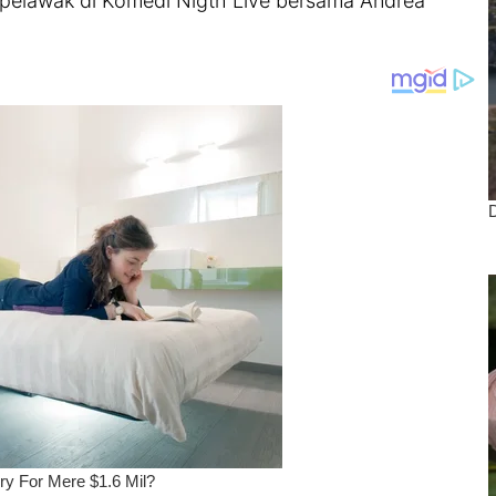
i pelawak di Komedi Nigth Live bersama Andrea