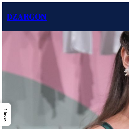
DZARGON
→
Index