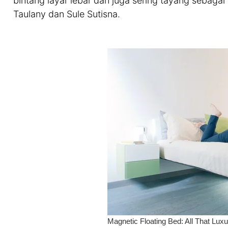
bintang layar lebar dan juga sering tayang sebaga
Taulany dan Sule Sutisna.