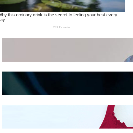
Wanita Pamer Pakaian
Dalam – Flexing,
Seducing atau Culture
Shifting
Kepribadian
Berdasarkan Bentuk
Hidung
Mengintip Kepribadian
Wanita Dari Warna Bra