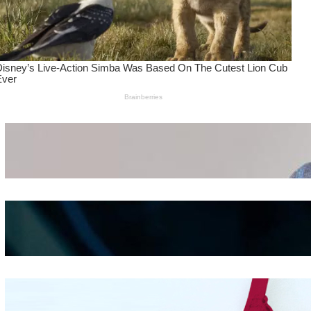
Wanita Pamer Pakaian
Dalam – Flexing,
Seducing atau Culture
Shifting
Kepribadian
Berdasarkan Bentuk
Hidung
Mengintip Kepribadian
Wanita Dari Warna Bra