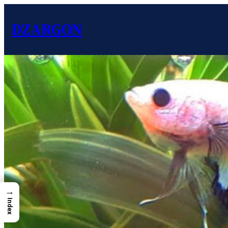
DZARGON
→
Index