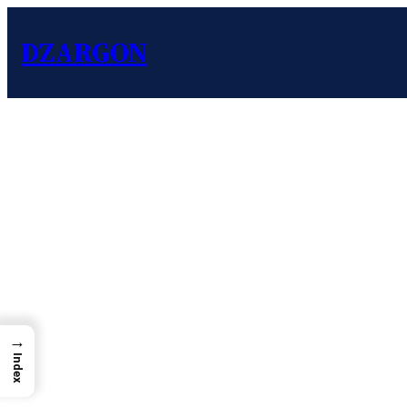
DZARGON
→
Index