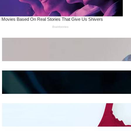
Wanita Pamer Pakaian
Dalam – Flexing,
Seducing atau Culture
Shifting
Kepribadian
Berdasarkan Bentuk
Hidung
Mengintip Kepribadian
Wanita Dari Warna Bra