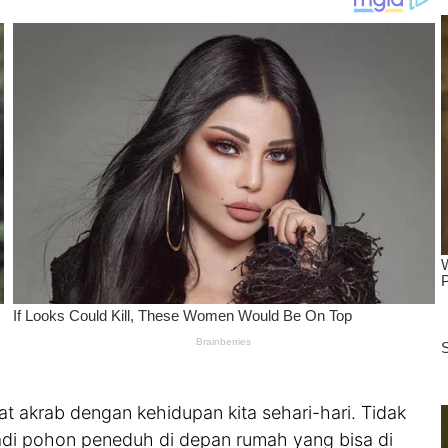
 akrab dengan kehidupan kita sehari-hari. Tidak
adi pohon peneduh di depan rumah yang bisa di