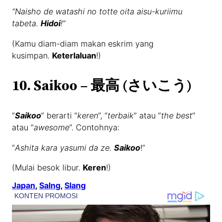
“Naisho de watashi no totte oita aisu-kuriimu
tabeta.
Hidoi
!”
(Kamu diam-diam makan eskrim yang
kusimpan.
Keterlaluan
!)
10. Saikoo – 最高 (さいこう)
“
Saikoo
” berarti “
keren
”, “
terbaik
” atau “
the best
”
atau “
awesome
”. Contohnya:
“
Ashita kara yasumi da ze.
Saikoo
!”
(Mulai besok libur.
Keren
!)
Japan
, 
Salng
, 
Slang