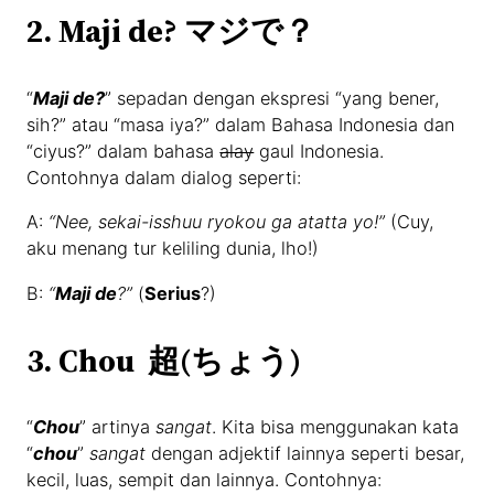
2. Maji de? マジで？
“
Maji de?
” sepadan dengan ekspresi “yang bener,
sih?” atau “masa iya?” dalam Bahasa Indonesia dan
“ciyus?” dalam bahasa
alay
gaul Indonesia.
Contohnya dalam dialog seperti:
A:
“Nee, sekai-isshuu ryokou ga atatta yo!”
(Cuy,
aku menang tur keliling dunia, lho!)
B:
“
Maji de
?”
(
Serius
?)
3. Chou 超(ちょう)
“
Chou
” artinya
sangat
. Kita bisa menggunakan kata
“
chou
”
sangat
dengan adjektif lainnya seperti besar,
kecil, luas, sempit dan lainnya. Contohnya: