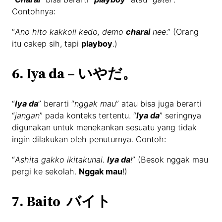
Contohnya:
“
Ano hito kakkoii kedo, demo
charai
nee
.” (Orang
itu cakep sih, tapi
playboy
.)
6. Iya da – いやだ。
“
Iya da
” berarti “
nggak mau
” atau bisa juga berarti
“
jangan
” pada konteks tertentu. “
Iya da
” seringnya
digunakan untuk menekankan sesuatu yang tidak
ingin dilakukan oleh penuturnya. Contoh:
“
Ashita gakko ikitakunai.
Iya da
!
” (Besok nggak mau
pergi ke sekolah.
Nggak mau
!)
7. Baito バイト