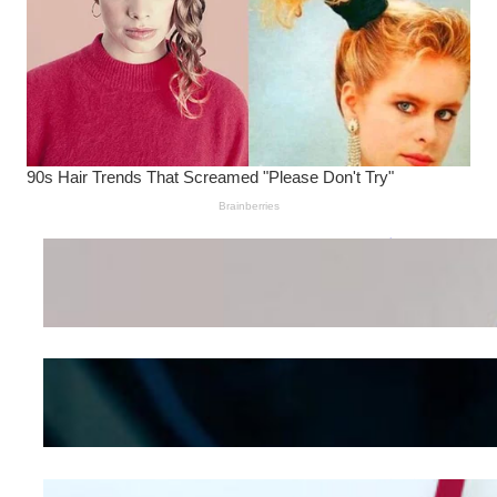
Wanita Pamer Pakaian
Dalam – Flexing,
Seducing atau Culture
Shifting
Kepribadian
Berdasarkan Bentuk
Hidung
Mengintip Kepribadian