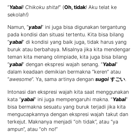
“
Yabai
! Chikoku shita!
” (
Oh, tidak
! Aku telat ke
sekolah!)
Namun, “
yabai
” ini juga bisa digunakan tergantung
pada kondisi dan situasi tertentu. Kita bisa bilang
“
yabai
” di kondisi yang baik juga, tidak harus yang
buruk atau berbahaya. Misalnya jika kita mendengar
teman kita menang olimpiade, kita juga bisa bilang
“
yabai
” dengan ekspresi wajah senang. “
Yabai
”
dalam keadaan demikian bermakna “keren” atau
“
awesome
”. Ya, sama artinya dengan
sugoi
すごい
.
Intonasi dan ekspresi wajah kita saat menggunakan
kata “
yabai
” ini juga mempengaruhi makna. “
Yabai
”
bisa bermakna sesuatu yang buruk terjadi jika kita
mengucapkannya dengan ekspresi wajah takut dan
terkejut. Maknanya menjadi “oh tidak”, atau “ya
ampun”, atau “oh no!”