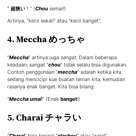
“
超狭い
！” (
Chou
semai!
)
Artinya, “kecil sekali” atau “kecil banget”.
4. Meccha めっちゃ
“
Meccha
” artinya juga
sangat
. Dalam beberapa
keadaan,
sangat
“
chou
” tidak selalu bisa digunakan.
Contoh penggunaan “
meccha
” adalah ketika kita
sedang mencicipi kue buatan teman kita, kemudian
rasanya enak banget. Kita bisa bilang:
“
Meccha umai
!” (Enak
banget
!)
5. Charai チャラい
“
Charai
” bisa berarti “
playboy
” atau “
gatel
”.