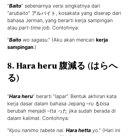
“
Baito
” sebenarnya versi singkatnya dari
“
arubaito
” アルバイト, kosakata yang diserap dari
bahasa Jerman, yang berarti kerja sampingan
atau
part-time job
. Contohnya:
“
Baito
wo sagasu
.” (Aku akan mencari
kerja
sampingan
.)
8. Hara heru 腹減る (はらへ
る)
“
Hara heru
” berarti “
lapar
”. Bentuk akhiran kata
kerja dasar dalam bahasa Jepang –
ru
るbisa
berubah menjadi –
tta
った jika sudah berada di
dalam kalimat. Contohnya:
“
Kyou nanimo tabete nai.
Hara hetta
yo
.” (Hari ini