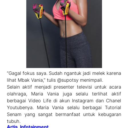
“Gagal fokus saya. Sudah ngantuk jadi melek karena
lihat Mbak Vania,” tulis @supotsy menimpali.
Selain aktif menjadi presenter televisi untuk acara
olahraga, Maria Vania juga selalu terlihat aktif
berbagai Video Life di akun Instagram dan Chanel
Youtubenya. Maria Vania selalu berbagai Tutorial
Senam yang sangat bermanfaat untuk kebugaran
tubuh.
Artis
, 
Infotainment