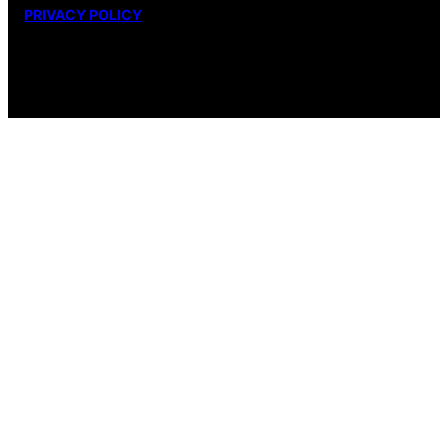
PRIVACY POLICY