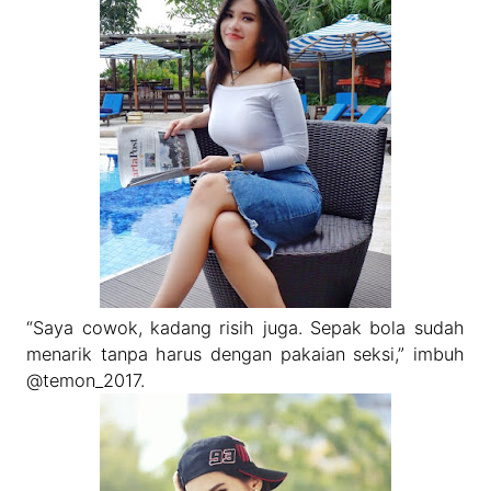
“Saya cowok, kadang risih juga. Sepak bola sudah
menarik tanpa harus dengan pakaian seksi,” imbuh
@temon_2017.