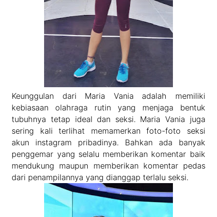
Keunggulan dari Maria Vania adalah memiliki
kebiasaan olahraga rutin yang menjaga bentuk
tubuhnya tetap ideal dan seksi. Maria Vania juga
sering kali terlihat memamerkan foto-foto seksi
akun instagram pribadinya. Bahkan ada banyak
penggemar yang selalu memberikan komentar baik
mendukung maupun memberikan komentar pedas
dari penampilannya yang dianggap terlalu seksi.