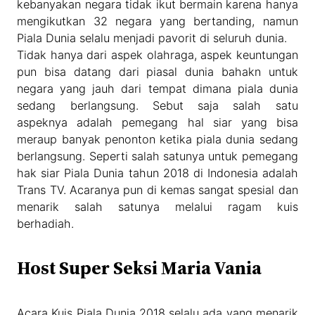
kebanyakan negara tidak ikut bermain karena hanya
mengikutkan 32 negara yang bertanding, namun
Piala Dunia selalu menjadi pavorit di seluruh dunia.
Tidak hanya dari aspek olahraga, aspek keuntungan
pun bisa datang dari piasal dunia bahakn untuk
negara yang jauh dari tempat dimana piala dunia
sedang berlangsung. Sebut saja salah satu
aspeknya adalah pemegang hal siar yang bisa
meraup banyak penonton ketika piala dunia sedang
berlangsung. Seperti salah satunya untuk pemegang
hak siar Piala Dunia tahun 2018 di Indonesia adalah
Trans TV. Acaranya pun di kemas sangat spesial dan
menarik salah satunya melalui ragam kuis
berhadiah.
Host Super Seksi Maria Vania
Acara Kuis Piala Dunia 2018 selalu ada yang menarik