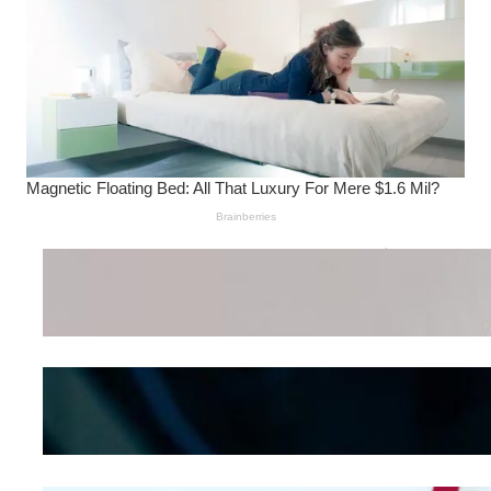
Wanita Pamer Pakaian
Dalam – Flexing,
Seducing atau Culture
Shifting
Kepribadian
Berdasarkan Bentuk
Hidung