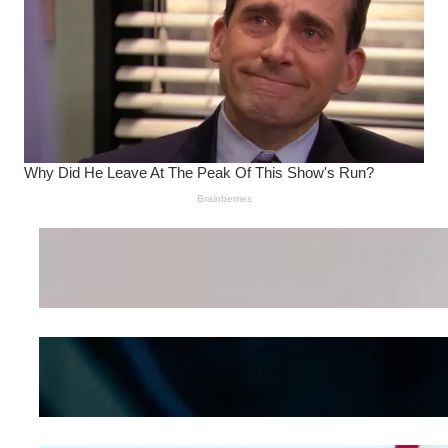
Wanita Pamer Pakaian
Dalam – Flexing,
Seducing atau Culture
Shifting
Kepribadian
Berdasarkan Bentuk
Hidung