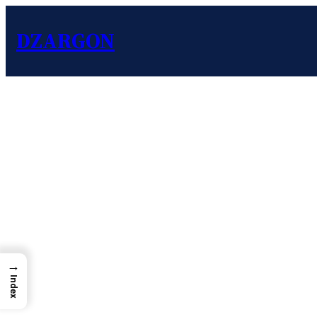
DZARGON
→
Index