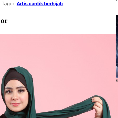
y Tagor.
Artis cantik berhijab
.
gor