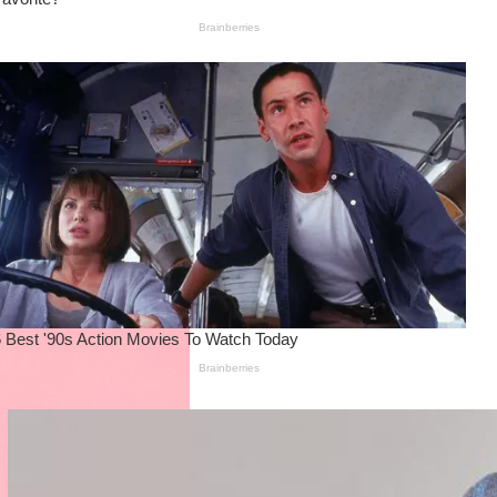
Wanita Pamer Pakaian
Dalam – Flexing,
Seducing atau Culture
Shifting