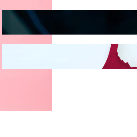
Kepribadian
Berdasarkan Bentuk
Hidung
Mengintip Kepribadian
Wanita Dari Warna Bra