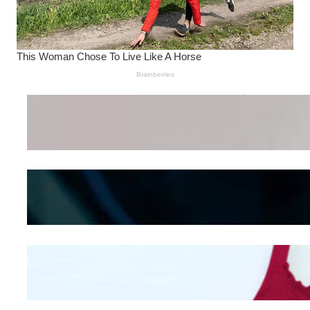
Wanita Pamer Pakaian
Dalam – Flexing,
Seducing atau Culture
Shifting
Kepribadian
Berdasarkan Bentuk
Hidung
Mengintip Kepribadian
Wanita Dari Warna Bra