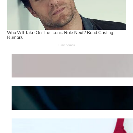
Wanita Pamer Pakaian
Dalam – Flexing,
Seducing atau Culture
Shifting
Kepribadian
Berdasarkan Bentuk
Hidung
Mengintip Kepribadian
Wanita Dari Warna Bra