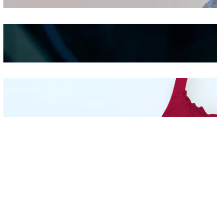
Shifting
Kepribadian
Berdasarkan Bentuk
Hidung
Mengintip Kepribadian
Wanita Dari Warna Bra