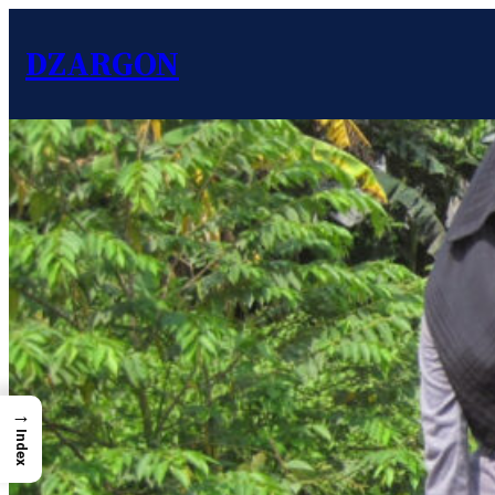
DZARGON
→
Index