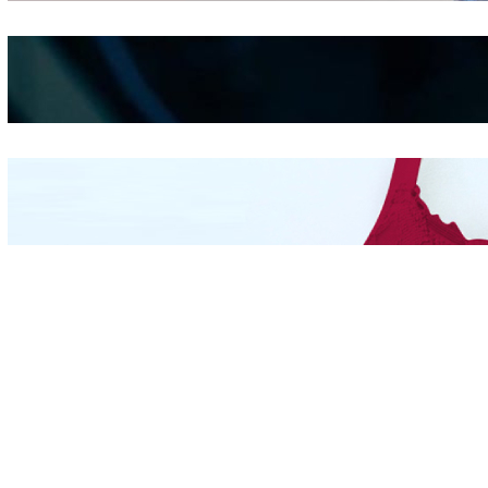
Kepribadian
Berdasarkan Bentuk
Hidung
Mengintip Kepribadian
Wanita Dari Warna Bra