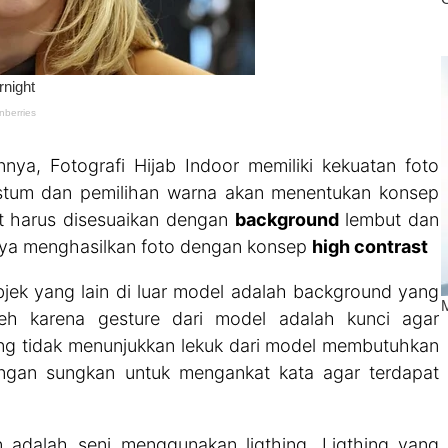
nnya, Fotografi Hijab Indoor memiliki kekuatan foto
tum dan pemilihan warna akan menentukan konsep
t harus disesuaikan dengan
background
lembut dan
knya menghasilkan foto dengan konsep
high contrast
jek yang lain di luar model adalah background yang
h karena gesture dari model adalah kunci agar
yang tidak menunjukkan lekuk dari model membutuhkan
angan sungkan untuk mengankat kata agar terdapat
n adalah seni menggunakan ligthing. Ligthing yang