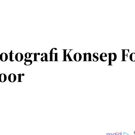
otografi Konsep F
door