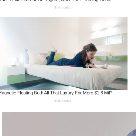
Wanita Pamer Pakaian
Dalam – Flexing,
Seducing atau Culture
Shifting