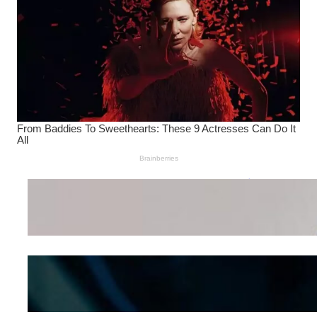
Wanita Pamer Pakaian
Dalam – Flexing,
Seducing atau Culture
Shifting
Kepribadian
Berdasarkan Bentuk
Hidung