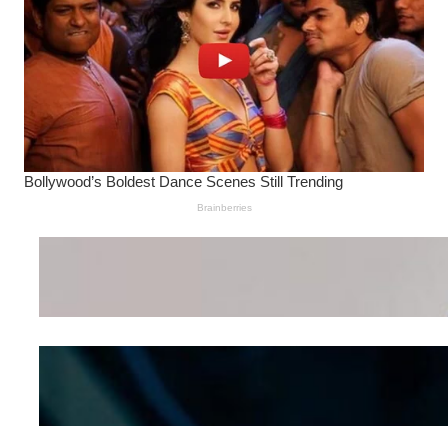
Wanita Pamer Pakaian
Dalam – Flexing,
Seducing atau Culture
Shifting
Kepribadian
Berdasarkan Bentuk
Hidung