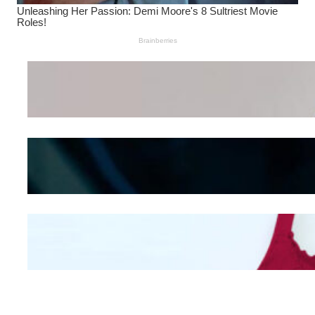
Wanita Pamer Pakaian
Dalam – Flexing,
Seducing atau Culture
Shifting
Kepribadian
Berdasarkan Bentuk
Hidung
Mengintip Kepribadian
Wanita Dari Warna Bra