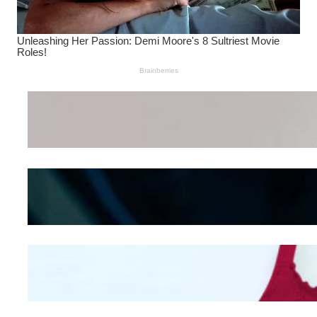
Wanita Pamer Pakaian
Dalam – Flexing,
Seducing atau Culture
Shifting
Kepribadian
Berdasarkan Bentuk
Hidung
Mengintip Kepribadian
Wanita Dari Warna Bra