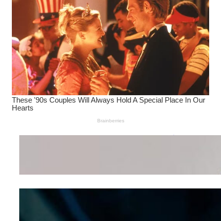
Wanita Pamer Pakaian
Dalam – Flexing,
Seducing atau Culture
Shifting
Kepribadian
Berdasarkan Bentuk
Hidung