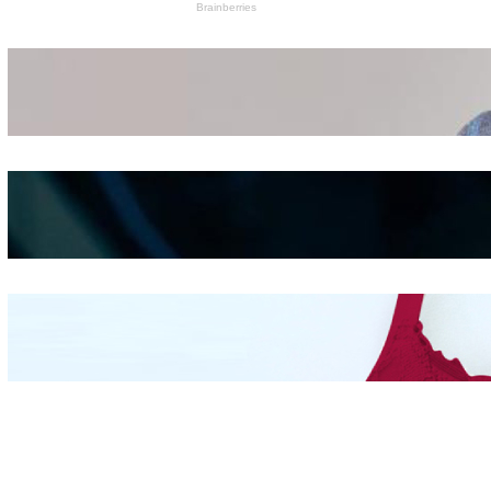
Wanita Pamer Pakaian
Dalam – Flexing,
Seducing atau Culture
Shifting
Kepribadian
Berdasarkan Bentuk
Hidung
Mengintip Kepribadian
Wanita Dari Warna Bra