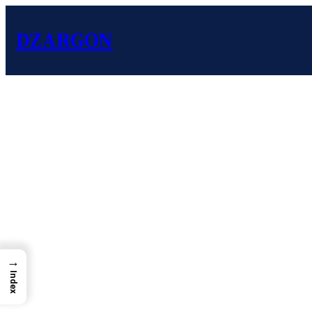
DZARGON
→
Index