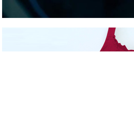
Berdasarkan Bentuk
Hidung
Mengintip Kepribadian
Wanita Dari Warna Bra