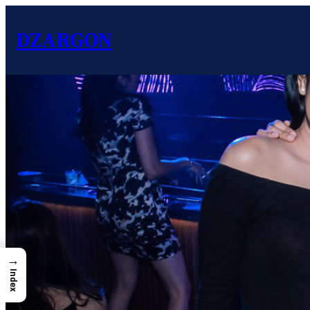
DZARGON
→
Index