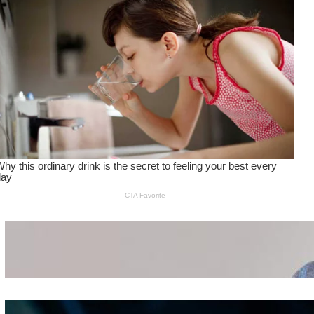
Wanita Pamer Pakaian
Dalam – Flexing,
Seducing atau Culture
Shifting
Kepribadian