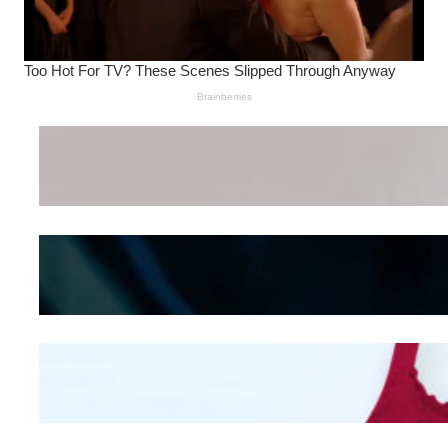
Wanita Pamer Pakaian
Dalam – Flexing,
Seducing atau Culture
Shifting
Kepribadian
Berdasarkan Bentuk
Hidung
Mengintip Kepribadian
Wanita Dari Warna Bra