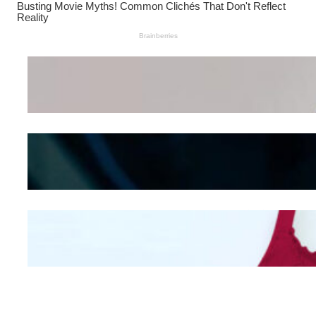
Wanita Pamer Pakaian
Dalam – Flexing,
Seducing atau Culture
Shifting
Kepribadian
Berdasarkan Bentuk
Hidung
Mengintip Kepribadian
Wanita Dari Warna Bra