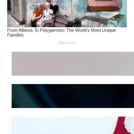
Wanita Pamer Pakaian
Dalam – Flexing,
Seducing atau Culture
Shifting
Kepribadian
Berdasarkan Bentuk
Hidung
Mengintip Kepribadian
Wanita Dari Warna Bra