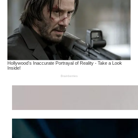
Wanita Pamer Pakaian
Dalam – Flexing,
Seducing atau Culture
Shifting
Kepribadian
Berdasarkan Bentuk
Hidung