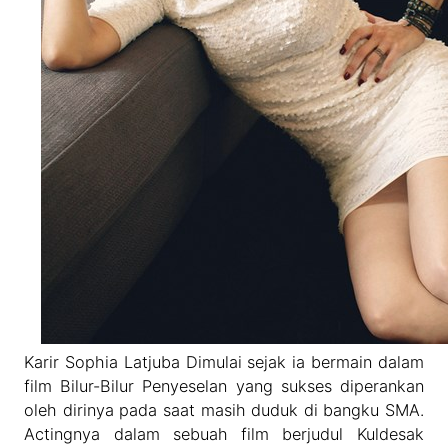
Karir Sophia Latjuba Dimulai sejak ia bermain dalam
film Bilur-Bilur Penyeselan yang sukses diperankan
oleh dirinya pada saat masih duduk di bangku SMA.
Actingnya dalam sebuah film berjudul Kuldesak