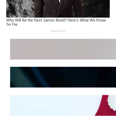
Wanita Pamer Pakaian
Dalam – Flexing,
Seducing atau Culture
Shifting
Kepribadian
Berdasarkan Bentuk
Hidung
Mengintip Kepribadian
Wanita Dari Warna Bra