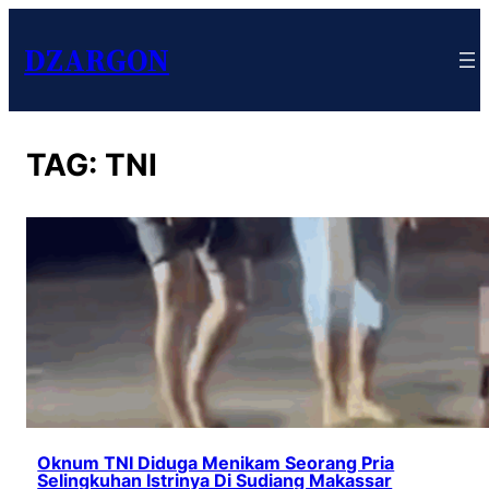
DZARGON
TAG:
TNI
Oknum TNI Diduga Menikam Seorang Pria
Selingkuhan Istrinya Di Sudiang Makassar