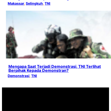
Makassar
, 
Selingkuh
, 
TNI
Mengapa Saat Terjadi Demonstrasi, TNI Terlihat
Berpihak Kepada Demonstran?
Demonstrasi
, 
TNI