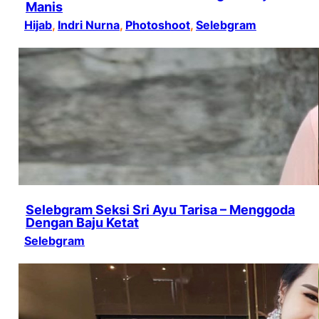
Manis
Hijab
, 
Indri Nurna
, 
Photoshoot
, 
Selebgram
Selebgram Seksi Sri Ayu Tarisa – Menggoda
Dengan Baju Ketat
Selebgram