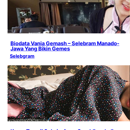
Biodata Vania Gemash – Selebram Manado-
Jawa Yang Bikin Gemes
Selebgram