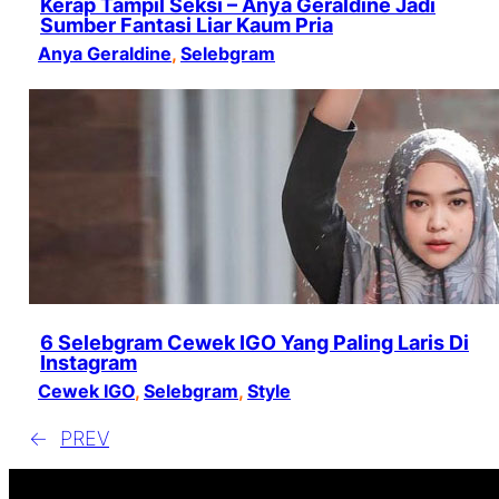
Kerap Tampil Seksi – Anya Geraldine Jadi
Sumber Fantasi Liar Kaum Pria
Anya Geraldine
, 
Selebgram
6 Selebgram Cewek IGO Yang Paling Laris Di
Instagram
Cewek IGO
, 
Selebgram
, 
Style
←
PREV