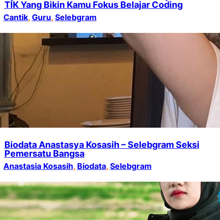
TIK Yang Bikin Kamu Fokus Belajar Coding
Cantik
, 
Guru
, 
Selebgram
Biodata Anastasya Kosasih – Selebgram Seksi
Pemersatu Bangsa
Anastasia Kosasih
, 
Biodata
, 
Selebgram