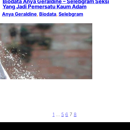
Biodata Anya Geraldine – Selebgram Seksi
Yang Jadi Pemersatu Kaum Adam
Anya Geraldine
, 
Biodata
, 
Selebgram
1
…
5
6
7
8