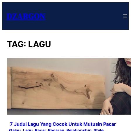
DZARGON
TAG:
LAGU
7 Judul Lagu Yang Cocok Untuk Mutusin Pacar
Galau
, 
Lagu
, 
Pacar
, 
Pacaran
, 
Relationship
, 
Style