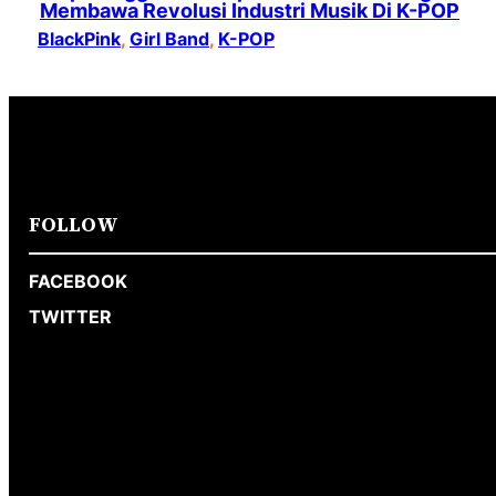
Membawa Revolusi Industri Musik Di K-POP
BlackPink
, 
Girl Band
, 
K-POP
FOLLOW
FACEBOOK
TWITTER