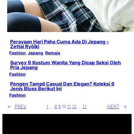
Perayaan Hari Paha Cuma Ada Di Jepang –
Zettai Ryōiki
Fashion
, 
Jepang
, 
Remaja
Survey 9 Kostum Wanita Yang Dicap Seksi Oleh
Pria Jepang
Fashion
Pengen Tampil Casual Dan Elegan? Koleksi 6
Jenis Bluss Berikut Ini
Fashion
←
PREV
NEXT
→
1
…
8
9
10
11
12
…
17