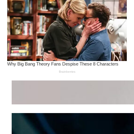
Wanita Pamer Pakaian
Dalam – Flexing,
Seducing atau Culture
Shifting
Kepribadian
Berdasarkan Bentuk
Hidung