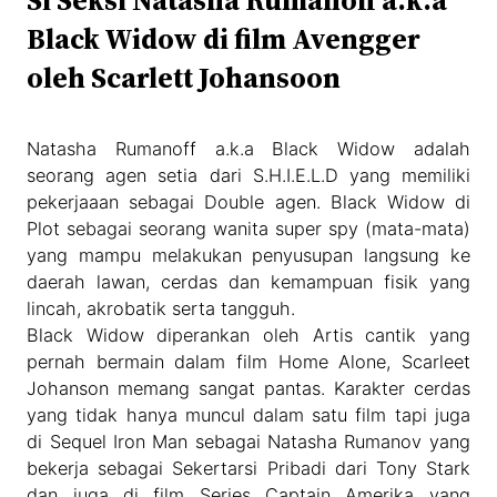
Si Seksi Natasha Rumanoff a.k.a
Black Widow di film Avengger
oleh Scarlett Johansoon
Natasha Rumanoff a.k.a Black Widow adalah
seorang agen setia dari S.H.I.E.L.D yang memiliki
pekerjaaan sebagai Double agen. Black Widow di
Plot sebagai seorang wanita super spy (mata-mata)
yang mampu melakukan penyusupan langsung ke
daerah lawan, cerdas dan kemampuan fisik yang
lincah, akrobatik serta tangguh.
Black Widow diperankan oleh Artis cantik yang
pernah bermain dalam film Home Alone, Scarleet
Johanson memang sangat pantas. Karakter cerdas
yang tidak hanya muncul dalam satu film tapi juga
di Sequel Iron Man sebagai Natasha Rumanov yang
bekerja sebagai Sekertarsi Pribadi dari Tony Stark
dan juga di film Series Captain Amerika yang