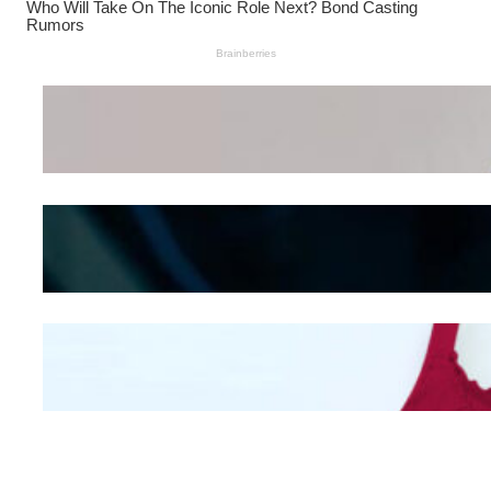
Wanita Pamer Pakaian
Dalam – Flexing,
Seducing atau Culture
Shifting
Kepribadian
Berdasarkan Bentuk
Hidung
Mengintip Kepribadian
Wanita Dari Warna Bra