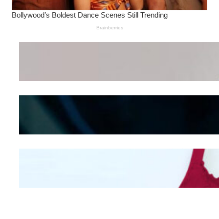
Wanita Pamer Pakaian
Dalam – Flexing,
Seducing atau Culture
Shifting
Kepribadian
Berdasarkan Bentuk
Hidung
Mengintip Kepribadian
Wanita Dari Warna Bra