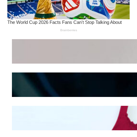
Wanita Pamer Pakaian
Dalam – Flexing,
Seducing atau Culture
Shifting
Kepribadian
Berdasarkan Bentuk
Hidung
Mengintip Kepribadian
Wanita Dari Warna Bra