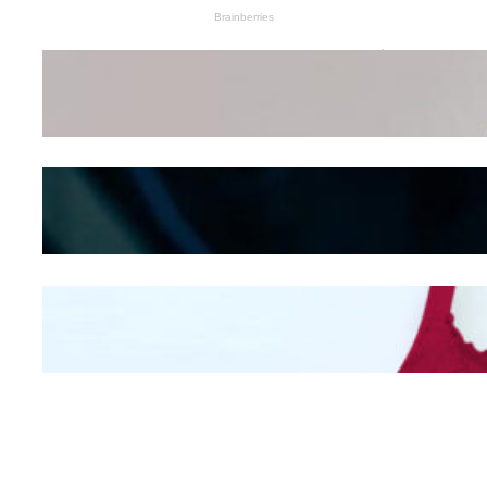
Wanita Pamer Pakaian
Dalam – Flexing,
Seducing atau Culture
Shifting
Kepribadian
Berdasarkan Bentuk
Hidung
Mengintip Kepribadian
Wanita Dari Warna Bra