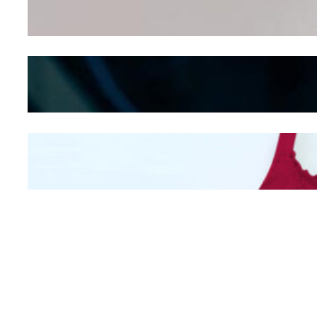
Seducing atau Culture
Shifting
Kepribadian
Berdasarkan Bentuk
Hidung
Mengintip Kepribadian
Wanita Dari Warna Bra