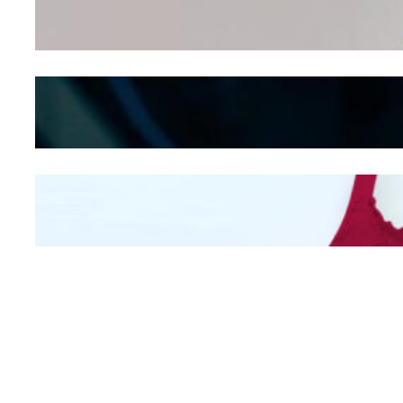
Seducing atau Culture
Shifting
Kepribadian
Berdasarkan Bentuk
Hidung
Mengintip Kepribadian
Wanita Dari Warna Bra