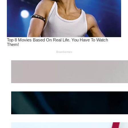
Wanita Pamer Pakaian
Dalam – Flexing,
Seducing atau Culture
Shifting
Kepribadian
Berdasarkan Bentuk
Hidung
Mengintip Kepribadian