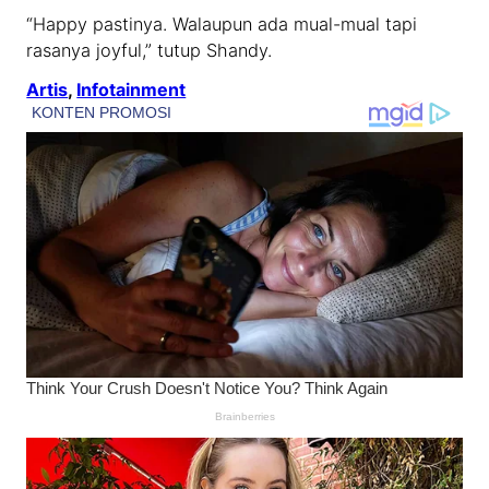
“Happy pastinya. Walaupun ada mual-mual tapi
rasanya joyful,” tutup Shandy.
Artis
, 
Infotainment