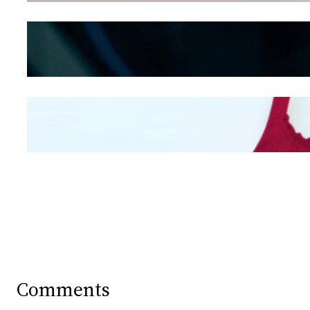
Kepribadian
Berdasarkan Bentuk
Hidung
Mengintip Kepribadian
Wanita Dari Warna Bra
Comments