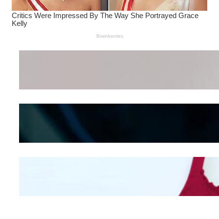
Wanita Pamer Pakaian
Dalam – Flexing,
Seducing atau Culture
Shifting
Kepribadian
Berdasarkan Bentuk
Hidung
Mengintip Kepribadian
Wanita Dari Warna Bra