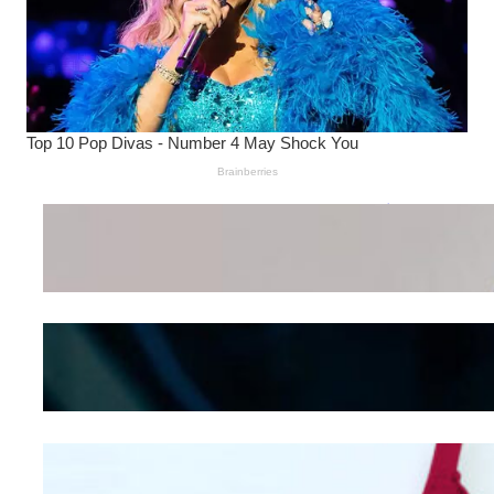
Wanita Pamer Pakaian
Dalam – Flexing,
Seducing atau Culture
Shifting
Kepribadian
Berdasarkan Bentuk
Hidung
Mengintip Kepribadian
Wanita Dari Warna Bra