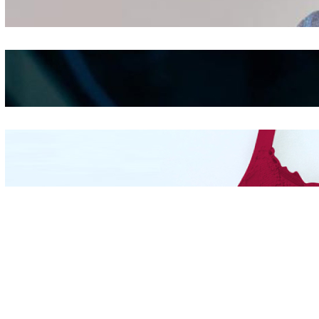
Seducing atau Culture
Shifting
Kepribadian
Berdasarkan Bentuk
Hidung
Mengintip Kepribadian
Wanita Dari Warna Bra