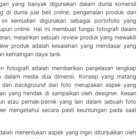
ogari yang banyak digunakan dalam dunia komersil
 di dunia jual beli
online
, pengenalan produk dan
i ini kemudian digunakan sebagai portofolio yang
maupun
onlin
e. Hal ini membuat fungsi fotografi dalam
meran, melainkan sebuah
review
produk yang mewakili
view produk adalah kesalahan yang mendasar yang
 kehialngan daya tarik.
on fotografi adalah memberikan penjelasan lengkap
n dalam media dua dimensi. Konsep yang matang
n dan
background
dari foto merupakan aspek yang
san yang hendak di sampaikan oleh
designer
. Kesan
un atau pernak-pernik yang lain dalam sebuah foto
mer mengetahui secara pasti keuntungan pada saat
alah menentukan aspek yang ingin ditunjukkan oleh