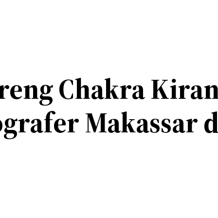
areng Chakra Kira
ografer Makassar 