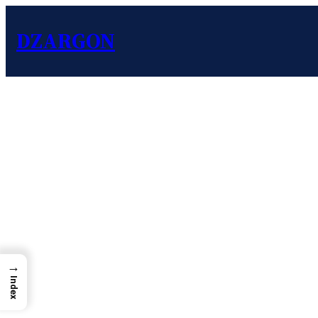
DZARGON
→
Index