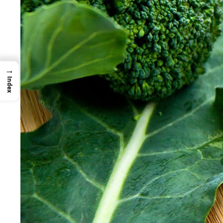
→
Index