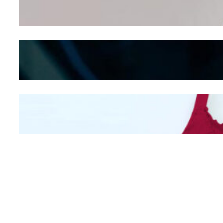
Seducing atau Culture
Shifting
Kepribadian
Berdasarkan Bentuk
Hidung
Mengintip Kepribadian
Wanita Dari Warna Bra