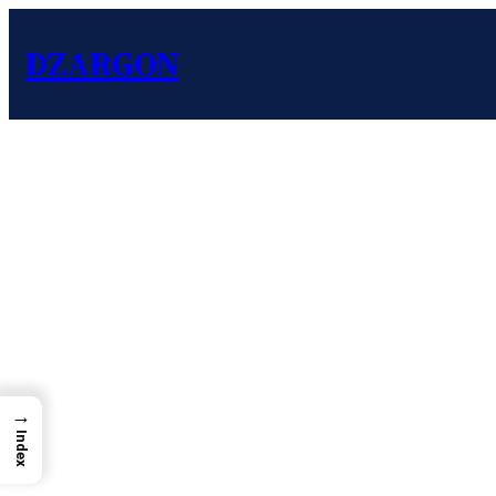
DZARGON
→
Index