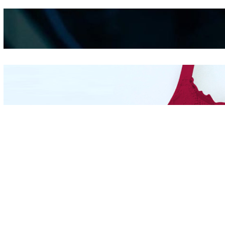
Kepribadian
Berdasarkan Bentuk
Hidung
Mengintip Kepribadian
Wanita Dari Warna Bra