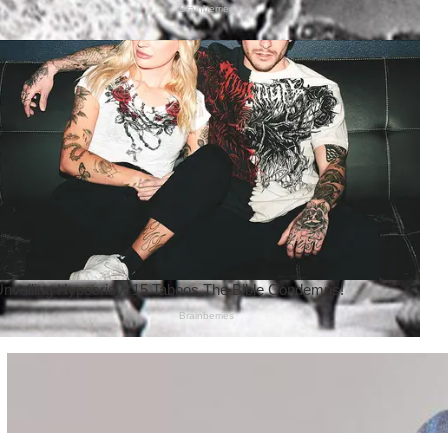
Wanita Pamer Pakaian
Dalam – Flexing,
Seducing atau Culture
Shifting