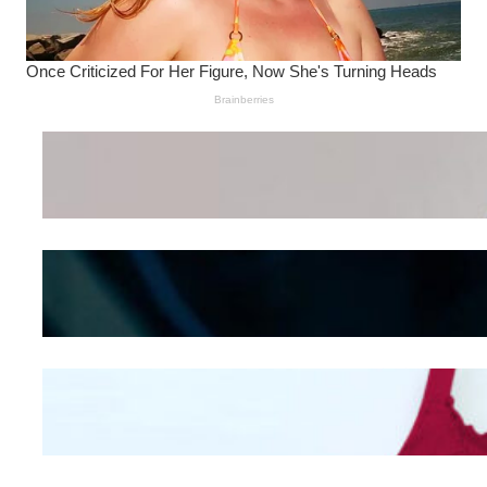
Wanita Pamer Pakaian
Dalam – Flexing,
Seducing atau Culture
Shifting
Kepribadian
Berdasarkan Bentuk
Hidung
Mengintip Kepribadian
Wanita Dari Warna Bra