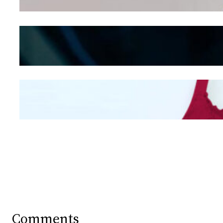
Kepribadian
Berdasarkan Bentuk
Hidung
Mengintip Kepribadian
Wanita Dari Warna Bra
Comments