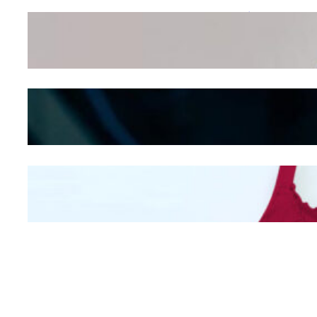
Wanita Pamer Pakaian
Dalam – Flexing,
Seducing atau Culture
Shifting
Kepribadian
Berdasarkan Bentuk
Hidung
Mengintip Kepribadian
Wanita Dari Warna Bra