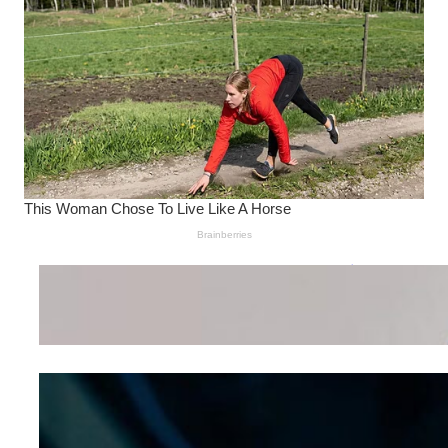
Wanita Pamer Pakaian
Dalam – Flexing,
Seducing atau Culture
Shifting
Kepribadian
Berdasarkan Bentuk
Hidung